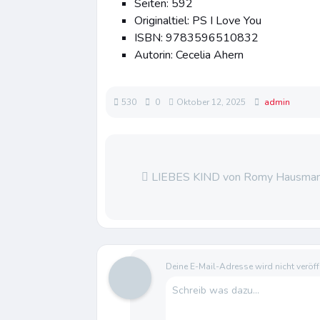
Seiten: 592
Originaltiel: PS I Love You
ISBN: 9783596510832
Autorin: Cecelia Ahern
530
0
Oktober 12, 2025
admin
LIEBES KIND von Romy Hausma
Deine E-Mail-Adresse wird nicht veröffe